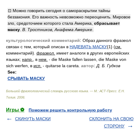
⊡ Можно говорить сегодня о самораскрытии тайны
беззакония. Его важность невозможно переоценить. Мировое
зло, средоточием которого стала Америка,
сбрасывает
маску
.
В. Тростников, Анафема Америке
.
культурологический комментарий:
Образ данного фразеол
связан с тем, который описан в
НАДЕВАТЬ МАСКУ
{1} (
см.
комментарий).
фразеол.
имеет аналоги в других европейских
языках;
напр.
, в
нем.
- die Maske fallen lassen, die Maske von
sich werfen, в
исп.
- quitarse la careta.
автор:
Д. Б. Гудков
See:
СРЫВАТЬ МАСКУ
Большой фразеологический словарь русского языка. — М.: АСТ-Пресс
.
Е.Н.
Телия
.
2006
.
Игры ⚽
Поможем решить контрольную работу
СКИНУТЬ МАСКИ
СКЛОНИТЬ НА СВОЮ
СТОРОНУ