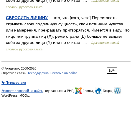
себя за другое лицо (Y) или не считает …
Фразеологический
словарь русского языка
СБРОСИТЬ ЛИЧИНУ
— кто, что [кого, чего] Переставать
скрывать свою подлинную сущность, свои истинные чувства
или намерения, прекращать притворяться. Имеется в виду, что
лицо или группа лиц (Х), реже страна (L) больше не выдаёт
себя за другое лицо (Y) или не считает …
Фразеологический
словарь русского языка
© Академик, 2000-2026
18+
Обратная связь:
Техподдержка
,
Реклама на сайте
👣 Путешествия
Экспорт словарей на сайты
, сделанные на PHP,
Joomla,
Drupal,
WordPress, MODx.