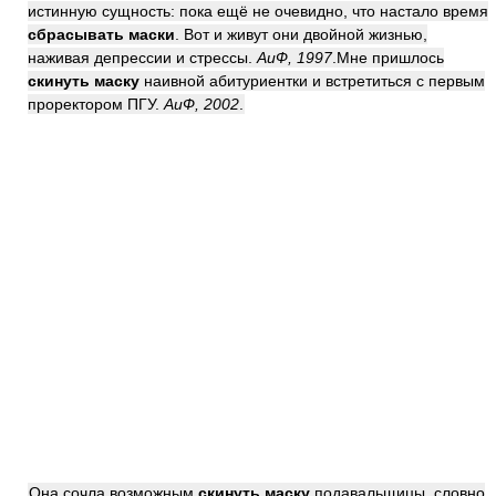
истинную сущность: пока ещё не очевидно, что настало время
сбрасывать маски
. Вот и живут они двойной жизнью,
наживая депрессии и стрессы.
АиФ, 1997
.Мне пришлось
скинуть маску
наивной абитуриентки и встретиться с первым
проректором ПГУ.
АиФ, 2002
.
Она сочла возможным
скинуть маску
подавальщицы, словно