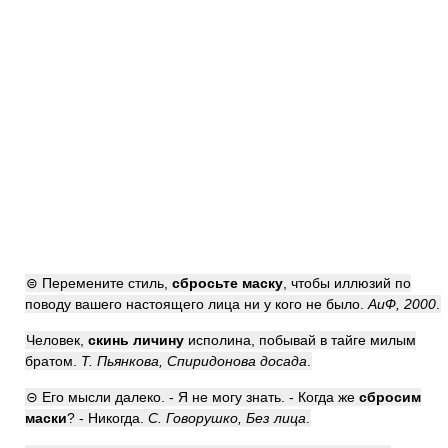
⊜ Перемените стиль,
сбросьте маску
, чтобы иллюзий по
поводу вашего настоящего лица ни у кого не было.
АиФ, 2000
.
Человек,
скинь личину
исполина, побывай в тайге милым
братом.
Т. Пьянкова, Спиридонова досада
.
⊝ Его мысли далеко. - Я не могу знать. - Когда же
сбросим
маски
? - Никогда.
С. Говорушко, Без лица
.