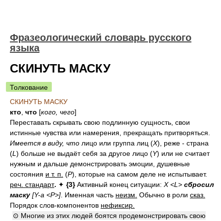
Фразеологический словарь русского
языка
СКИНУТЬ МАСКУ
Толкование
СКИНУТЬ МАСКУ
кто
,
что
[
кого, чего
]
Переставать скрывать свою подлинную сущность, свои
истинные чувства или намерения, прекращать притворяться.
Имеется в виду, что
лицо или группа лиц (
Х
), реже - страна
(
L
) больше не выдаёт себя за другое лицо (
Y
) или не считает
нужным и дальше демонстрировать эмоции, душевные
состояния
и т. п.
(
Р
), которые на самом деле не испытывает.
реч. стандарт
.
✦
{3}
Активный конец ситуации:
Х <L>
сбросил
маску
[Y-а <Р>]
.
Именная часть
неизм.
Обычно в роли
сказ.
Порядок слов-компонентов
нефиксир.
⊙ Многие из этих людей боятся продемонстрировать свою